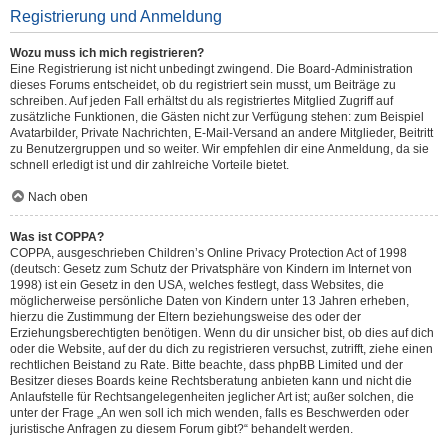
Registrierung und Anmeldung
Wozu muss ich mich registrieren?
Eine Registrierung ist nicht unbedingt zwingend. Die Board-Administration
dieses Forums entscheidet, ob du registriert sein musst, um Beiträge zu
schreiben. Auf jeden Fall erhältst du als registriertes Mitglied Zugriff auf
zusätzliche Funktionen, die Gästen nicht zur Verfügung stehen: zum Beispiel
Avatarbilder, Private Nachrichten, E-Mail-Versand an andere Mitglieder, Beitritt
zu Benutzergruppen und so weiter. Wir empfehlen dir eine Anmeldung, da sie
schnell erledigt ist und dir zahlreiche Vorteile bietet.
Nach oben
Was ist COPPA?
COPPA, ausgeschrieben Children’s Online Privacy Protection Act of 1998
(deutsch: Gesetz zum Schutz der Privatsphäre von Kindern im Internet von
1998) ist ein Gesetz in den USA, welches festlegt, dass Websites, die
möglicherweise persönliche Daten von Kindern unter 13 Jahren erheben,
hierzu die Zustimmung der Eltern beziehungsweise des oder der
Erziehungsberechtigten benötigen. Wenn du dir unsicher bist, ob dies auf dich
oder die Website, auf der du dich zu registrieren versuchst, zutrifft, ziehe einen
rechtlichen Beistand zu Rate. Bitte beachte, dass phpBB Limited und der
Besitzer dieses Boards keine Rechtsberatung anbieten kann und nicht die
Anlaufstelle für Rechtsangelegenheiten jeglicher Art ist; außer solchen, die
unter der Frage „An wen soll ich mich wenden, falls es Beschwerden oder
juristische Anfragen zu diesem Forum gibt?“ behandelt werden.