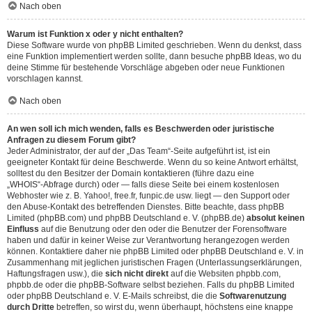
Nach oben
Warum ist Funktion x oder y nicht enthalten?
Diese Software wurde von phpBB Limited geschrieben. Wenn du denkst, dass
eine Funktion implementiert werden sollte, dann besuche
phpBB Ideas
, wo du
deine Stimme für bestehende Vorschläge abgeben oder neue Funktionen
vorschlagen kannst.
Nach oben
An wen soll ich mich wenden, falls es Beschwerden oder juristische
Anfragen zu diesem Forum gibt?
Jeder Administrator, der auf der „Das Team“-Seite aufgeführt ist, ist ein
geeigneter Kontakt für deine Beschwerde. Wenn du so keine Antwort erhältst,
solltest du den Besitzer der Domain kontaktieren (führe dazu eine
„WHOIS“-Abfrage
durch) oder — falls diese Seite bei einem kostenlosen
Webhoster wie z. B. Yahoo!, free.fr, funpic.de usw. liegt — den Support oder
den Abuse-Kontakt des betreffenden Dienstes. Bitte beachte, dass phpBB
Limited (phpBB.com) und phpBB Deutschland e. V. (phpBB.de)
absolut keinen
Einfluss
auf die Benutzung oder den oder die Benutzer der Forensoftware
haben und dafür in keiner Weise zur Verantwortung herangezogen werden
können. Kontaktiere daher nie phpBB Limited oder phpBB Deutschland e. V. in
Zusammenhang mit jeglichen juristischen Fragen (Unterlassungserklärungen,
Haftungsfragen usw.), die
sich nicht direkt
auf die Websiten phpbb.com,
phpbb.de oder die phpBB-Software selbst beziehen. Falls du phpBB Limited
oder phpBB Deutschland e. V. E-Mails schreibst, die die
Softwarenutzung
durch Dritte
betreffen, so wirst du, wenn überhaupt, höchstens eine knappe