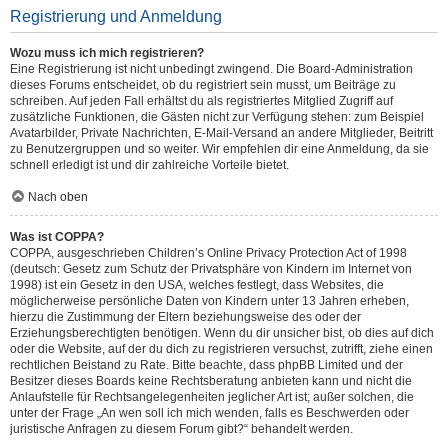
Registrierung und Anmeldung
Wozu muss ich mich registrieren?
Eine Registrierung ist nicht unbedingt zwingend. Die Board-Administration
dieses Forums entscheidet, ob du registriert sein musst, um Beiträge zu
schreiben. Auf jeden Fall erhältst du als registriertes Mitglied Zugriff auf
zusätzliche Funktionen, die Gästen nicht zur Verfügung stehen: zum Beispiel
Avatarbilder, Private Nachrichten, E-Mail-Versand an andere Mitglieder, Beitritt
zu Benutzergruppen und so weiter. Wir empfehlen dir eine Anmeldung, da sie
schnell erledigt ist und dir zahlreiche Vorteile bietet.
Nach oben
Was ist COPPA?
COPPA, ausgeschrieben Children’s Online Privacy Protection Act of 1998
(deutsch: Gesetz zum Schutz der Privatsphäre von Kindern im Internet von
1998) ist ein Gesetz in den USA, welches festlegt, dass Websites, die
möglicherweise persönliche Daten von Kindern unter 13 Jahren erheben,
hierzu die Zustimmung der Eltern beziehungsweise des oder der
Erziehungsberechtigten benötigen. Wenn du dir unsicher bist, ob dies auf dich
oder die Website, auf der du dich zu registrieren versuchst, zutrifft, ziehe einen
rechtlichen Beistand zu Rate. Bitte beachte, dass phpBB Limited und der
Besitzer dieses Boards keine Rechtsberatung anbieten kann und nicht die
Anlaufstelle für Rechtsangelegenheiten jeglicher Art ist; außer solchen, die
unter der Frage „An wen soll ich mich wenden, falls es Beschwerden oder
juristische Anfragen zu diesem Forum gibt?“ behandelt werden.