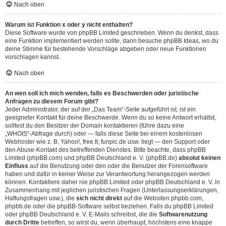
Nach oben
Warum ist Funktion x oder y nicht enthalten?
Diese Software wurde von phpBB Limited geschrieben. Wenn du denkst, dass
eine Funktion implementiert werden sollte, dann besuche
phpBB Ideas
, wo du
deine Stimme für bestehende Vorschläge abgeben oder neue Funktionen
vorschlagen kannst.
Nach oben
An wen soll ich mich wenden, falls es Beschwerden oder juristische
Anfragen zu diesem Forum gibt?
Jeder Administrator, der auf der „Das Team“-Seite aufgeführt ist, ist ein
geeigneter Kontakt für deine Beschwerde. Wenn du so keine Antwort erhältst,
solltest du den Besitzer der Domain kontaktieren (führe dazu eine
„WHOIS“-Abfrage
durch) oder — falls diese Seite bei einem kostenlosen
Webhoster wie z. B. Yahoo!, free.fr, funpic.de usw. liegt — den Support oder
den Abuse-Kontakt des betreffenden Dienstes. Bitte beachte, dass phpBB
Limited (phpBB.com) und phpBB Deutschland e. V. (phpBB.de)
absolut keinen
Einfluss
auf die Benutzung oder den oder die Benutzer der Forensoftware
haben und dafür in keiner Weise zur Verantwortung herangezogen werden
können. Kontaktiere daher nie phpBB Limited oder phpBB Deutschland e. V. in
Zusammenhang mit jeglichen juristischen Fragen (Unterlassungserklärungen,
Haftungsfragen usw.), die
sich nicht direkt
auf die Websiten phpbb.com,
phpbb.de oder die phpBB-Software selbst beziehen. Falls du phpBB Limited
oder phpBB Deutschland e. V. E-Mails schreibst, die die
Softwarenutzung
durch Dritte
betreffen, so wirst du, wenn überhaupt, höchstens eine knappe