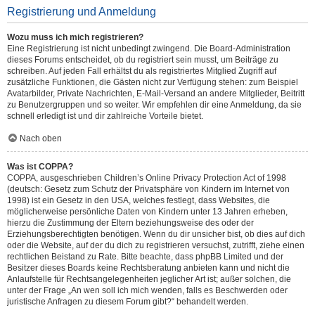
Registrierung und Anmeldung
Wozu muss ich mich registrieren?
Eine Registrierung ist nicht unbedingt zwingend. Die Board-Administration
dieses Forums entscheidet, ob du registriert sein musst, um Beiträge zu
schreiben. Auf jeden Fall erhältst du als registriertes Mitglied Zugriff auf
zusätzliche Funktionen, die Gästen nicht zur Verfügung stehen: zum Beispiel
Avatarbilder, Private Nachrichten, E-Mail-Versand an andere Mitglieder, Beitritt
zu Benutzergruppen und so weiter. Wir empfehlen dir eine Anmeldung, da sie
schnell erledigt ist und dir zahlreiche Vorteile bietet.
Nach oben
Was ist COPPA?
COPPA, ausgeschrieben Children’s Online Privacy Protection Act of 1998
(deutsch: Gesetz zum Schutz der Privatsphäre von Kindern im Internet von
1998) ist ein Gesetz in den USA, welches festlegt, dass Websites, die
möglicherweise persönliche Daten von Kindern unter 13 Jahren erheben,
hierzu die Zustimmung der Eltern beziehungsweise des oder der
Erziehungsberechtigten benötigen. Wenn du dir unsicher bist, ob dies auf dich
oder die Website, auf der du dich zu registrieren versuchst, zutrifft, ziehe einen
rechtlichen Beistand zu Rate. Bitte beachte, dass phpBB Limited und der
Besitzer dieses Boards keine Rechtsberatung anbieten kann und nicht die
Anlaufstelle für Rechtsangelegenheiten jeglicher Art ist; außer solchen, die
unter der Frage „An wen soll ich mich wenden, falls es Beschwerden oder
juristische Anfragen zu diesem Forum gibt?“ behandelt werden.