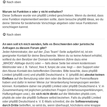
Nach oben
Warum ist Funktion x oder y nicht enthalten?
Diese Software wurde von phpBB Limited geschrieben. Wenn du denkst, dass
eine Funktion implementiert werden sollte, dann besuche
phpBB Ideas
, wo du
deine Stimme für bestehende Vorschläge abgeben oder neue Funktionen
vorschlagen kannst.
Nach oben
An wen soll ich mich wenden, falls es Beschwerden oder juristische
Anfragen zu diesem Forum gibt?
Jeder Administrator, der auf der „Das Team“-Seite aufgeführt ist, ist ein
geeigneter Kontakt für deine Beschwerde. Wenn du so keine Antwort erhältst,
solltest du den Besitzer der Domain kontaktieren (führe dazu eine
„WHOIS“-Abfrage
durch) oder — falls diese Seite bei einem kostenlosen
Webhoster wie z. B. Yahoo!, free.fr, funpic.de usw. liegt — den Support oder
den Abuse-Kontakt des betreffenden Dienstes. Bitte beachte, dass phpBB
Limited (phpBB.com) und phpBB Deutschland e. V. (phpBB.de)
absolut keinen
Einfluss
auf die Benutzung oder den oder die Benutzer der Forensoftware
haben und dafür in keiner Weise zur Verantwortung herangezogen werden
können. Kontaktiere daher nie phpBB Limited oder phpBB Deutschland e. V. in
Zusammenhang mit jeglichen juristischen Fragen (Unterlassungserklärungen,
Haftungsfragen usw.), die
sich nicht direkt
auf die Websiten phpbb.com,
phpbb.de oder die phpBB-Software selbst beziehen. Falls du phpBB Limited
oder phpBB Deutschland e. V. E-Mails schreibst, die die
Softwarenutzung
durch Dritte
betreffen, so wirst du, wenn überhaupt, höchstens eine knappe