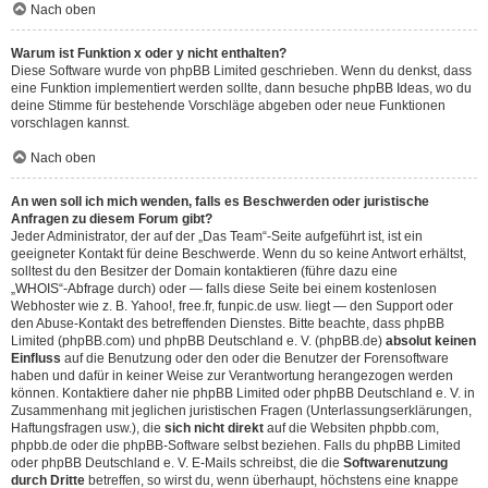
Nach oben
Warum ist Funktion x oder y nicht enthalten?
Diese Software wurde von phpBB Limited geschrieben. Wenn du denkst, dass
eine Funktion implementiert werden sollte, dann besuche
phpBB Ideas
, wo du
deine Stimme für bestehende Vorschläge abgeben oder neue Funktionen
vorschlagen kannst.
Nach oben
An wen soll ich mich wenden, falls es Beschwerden oder juristische
Anfragen zu diesem Forum gibt?
Jeder Administrator, der auf der „Das Team“-Seite aufgeführt ist, ist ein
geeigneter Kontakt für deine Beschwerde. Wenn du so keine Antwort erhältst,
solltest du den Besitzer der Domain kontaktieren (führe dazu eine
„WHOIS“-Abfrage
durch) oder — falls diese Seite bei einem kostenlosen
Webhoster wie z. B. Yahoo!, free.fr, funpic.de usw. liegt — den Support oder
den Abuse-Kontakt des betreffenden Dienstes. Bitte beachte, dass phpBB
Limited (phpBB.com) und phpBB Deutschland e. V. (phpBB.de)
absolut keinen
Einfluss
auf die Benutzung oder den oder die Benutzer der Forensoftware
haben und dafür in keiner Weise zur Verantwortung herangezogen werden
können. Kontaktiere daher nie phpBB Limited oder phpBB Deutschland e. V. in
Zusammenhang mit jeglichen juristischen Fragen (Unterlassungserklärungen,
Haftungsfragen usw.), die
sich nicht direkt
auf die Websiten phpbb.com,
phpbb.de oder die phpBB-Software selbst beziehen. Falls du phpBB Limited
oder phpBB Deutschland e. V. E-Mails schreibst, die die
Softwarenutzung
durch Dritte
betreffen, so wirst du, wenn überhaupt, höchstens eine knappe